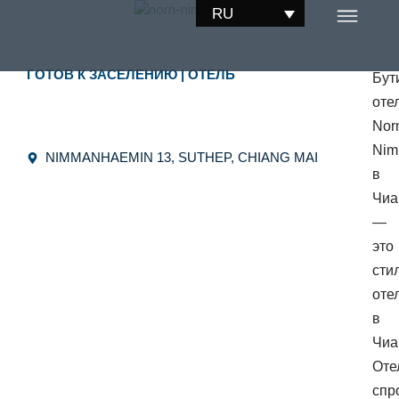
Перейти
RU
к
содержимому
ГОТОВ К ЗАСЕЛЕНИЮ
|
ОТЕЛЬ
Бут
оте
Nor
Nim
NIMMANHAEMIN 13, SUTHEP, CHIANG MAI
в
Чиа
—
это
сти
оте
в
Чиа
Оте
спр