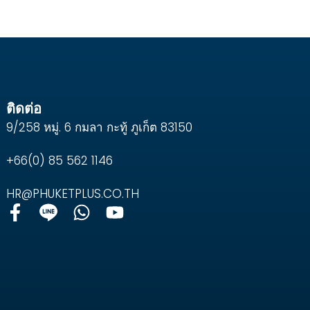
ติดต่อ
9/258 หมู่. 6 กมลา กะทู้ ภูเก็ต 83150
+66(0) 85 562 1146
HR@PHUKETPLUS.CO.TH
F
W
Y
a
h
o
c
a
u
e
t
t
b
s
u
o
a
b