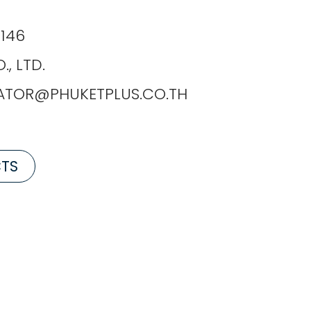
1146
, LTD.
ATOR@PHUKETPLUS.CO.TH
CTS