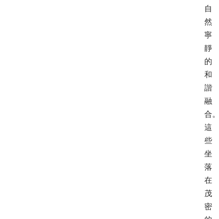
自
然
寧
靜
的
和
諧
融
合
這
些
坐
落
在
茂
密