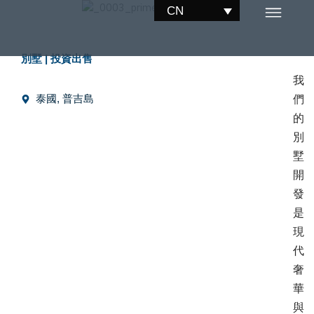
跳
CN
至
内
別墅
|
投資出售
容
我
泰國, 普吉島
們
的
別
墅
開
發
是
現
代
奢
華
與