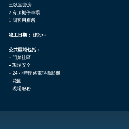
三臥室套房
2 有頂棚停車場
1 間客用廁所
竣工日期：
建設中
公共區域包括：
– 門禁社區
– 現場安全
– 24 小時閉路電視攝影機
– 花園
– 現場服務