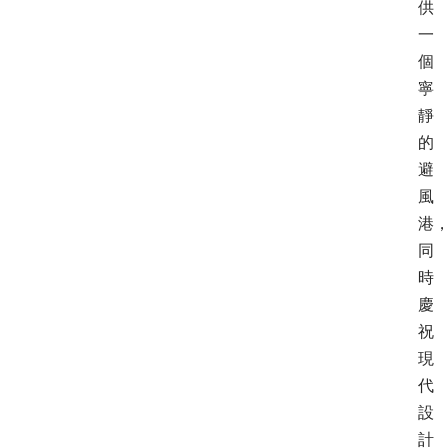
供
一
個
寧
靜
的
避
風
港
同
時
慶
祝
現
代
設
計