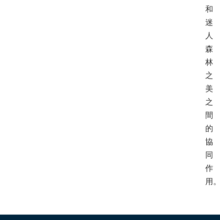
和
迷
人
森
林
之
美
之
間
的
協
同
作
用