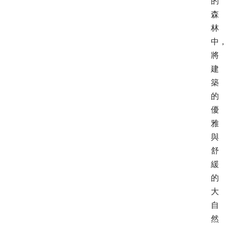
的
森
林
中
將
建
築
的
優
雅
與
舒
緩
的
大
自
然