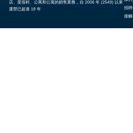
店、度假村、公寓和公寓的銷售業務，自 2006 年 (2549) 以來
招聘
運營已超過 18 年
接觸