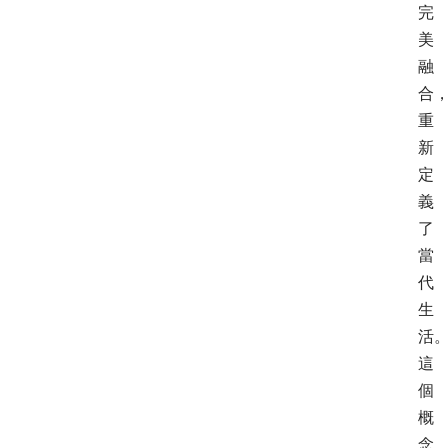
完
美
融
合
重
新
定
義
了
當
代
生
活
這
個
概
念