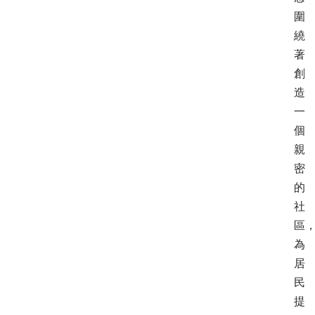
圍
繞
著
創
造
一
個
親
密
的
社
區
為
居
民
提