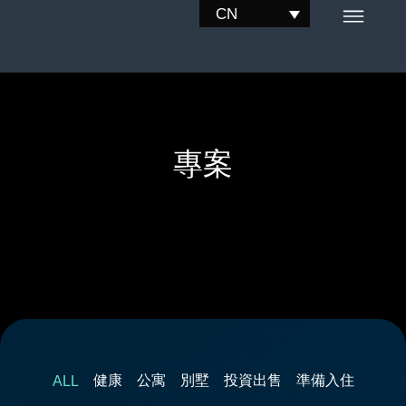
跳
CN
至
内
容
專案
健康
公寓
別墅
投資出售
準備入住
ALL