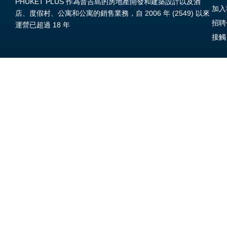
PHUKET PLUS 作為普吉島的房地產開發和建築設計以及酒
加入
店、度假村、公寓和公寓的銷售業務，自 2006 年 (2549) 以來
招聘
運營已超過 18 年
接觸