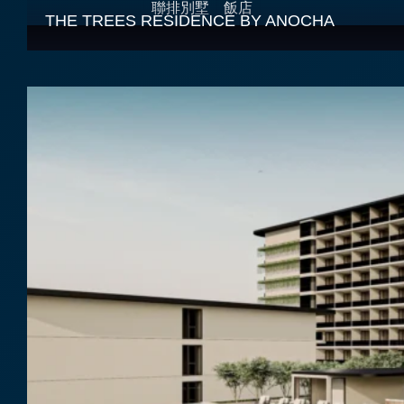
聯排別墅
飯店
THE TREES RESIDENCE BY ANOCHA